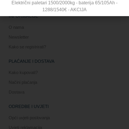
Električni paletari 1500/2000kg - baterija 65/105Ah -
1288/1540€ - AKCIJA
INFORMACIJE
O nama
Newsletter
Kako se registrirati?
PLAĆANJE I DOSTAVA
Kako kupovati?
Načini plaćanja
Dostava
ODREDBE I UVJETI
Opći uvjeti poslovanja
Uvjeti reklamacija