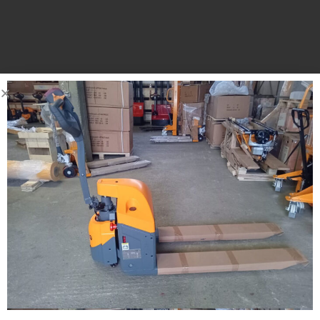
DELACCO d.o.o.
Čabdin 53,
10450 Jastrebarsko
OIB: HR61037617977
091 25 50 100 | 091 20 40 800 |
prodaja@delacco.hr