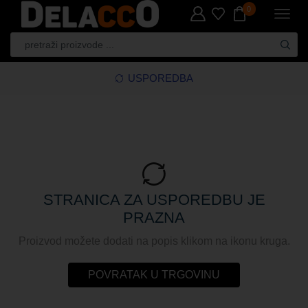
0
USPOREDBA
STRANICA ZA USPOREDBU JE
PRAZNA
Proizvod možete dodati na popis klikom na ikonu kruga.
POVRATAK U TRGOVINU