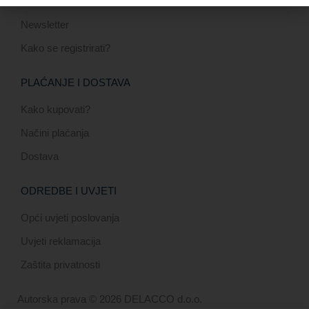
O nama
Newsletter
Kako se registrirati?
PLAĆANJE I DOSTAVA
Kako kupovati?
Načini plaćanja
Dostava
ODREDBE I UVJETI
Opći uvjeti poslovanja
Uvjeti reklamacija
Zaštita privatnosti
Autorska prava © 2026 DELACCO d.o.o.