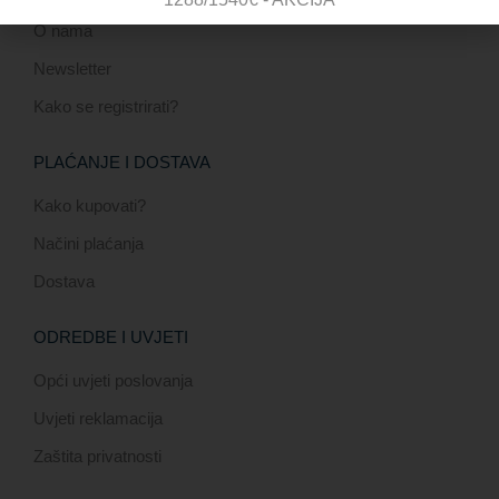
O nama
Newsletter
Kako se registrirati?
PLAĆANJE I DOSTAVA
Kako kupovati?
Načini plaćanja
Dostava
ODREDBE I UVJETI
Opći uvjeti poslovanja
Uvjeti reklamacija
Zaštita privatnosti