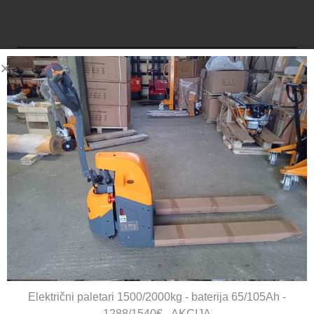
DELACCO d.o.o.
Čabdin 53,
10450 Jastrebarsko
OIB: HR61037617977
091 25 50 100 | 091 20 40 800 |
prodaja@delacco.hr
Električni paletari 1500/2000kg - baterija 65/105Ah -
INFORMACIJE
1288/1540€ - AKCIJA