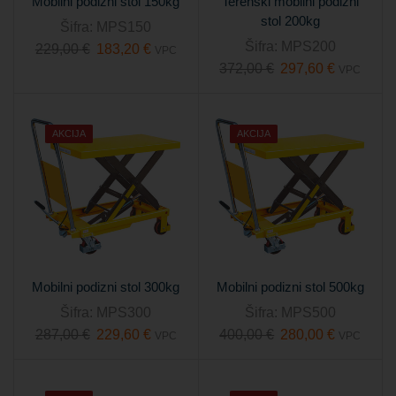
Mobilni podizni stol 150kg
Terenski mobilni podizni
stol 200kg
Šifra:
MPS150
Šifra:
MPS200
229,00
€
183,20
€
VPC
372,00
€
297,60
€
VPC
AKCIJA
AKCIJA
Mobilni podizni stol 300kg
Mobilni podizni stol 500kg
Šifra:
MPS300
Šifra:
MPS500
287,00
€
229,60
€
400,00
€
280,00
€
VPC
VPC