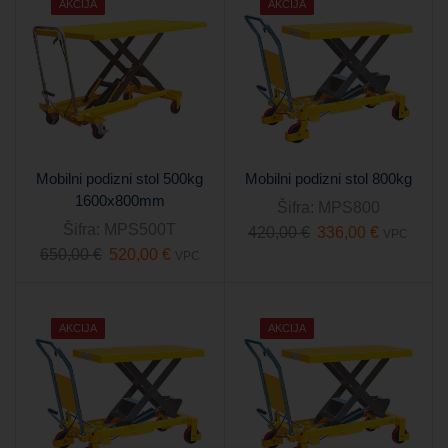
AKCIJA
AKCIJA
Mobilni podizni stol 500kg
Mobilni podizni stol 800kg
1600x800mm
Šifra:
MPS800
Šifra:
MPS500T
420,00
€
336,00
€
VPC
650,00
€
520,00
€
VPC
AKCIJA
AKCIJA