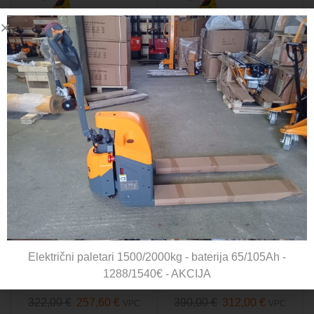
Mobilni podizni stol 1000kg
Mobilni podizni stol 1500kg
Šifra:
MPS1000
Šifra:
MPS1500
630,00
€
504,00
€
612,00
€
489,60
€
VPC
VPC
AKCIJA
AKCIJA
Mobilni podizni stol 150kg
Mobilni podizni stol 350kg
Električni paletari 1500/2000kg - baterija 65/105Ah -
1100mm
1300mm
1288/1540€ - AKCIJA
Šifra:
MPS150D
Šifra:
MPS350D
322,00
€
257,60
€
390,00
€
312,00
€
VPC
VPC