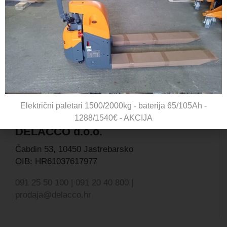
Električni paletari 1500/2000kg - baterija 65/105Ah -
1288/1540€ - AKCIJA
DELACCO d.o.o.
Čabdin 53,
10450 Jastrebarsko
OIB: HR61037617977
091 25 50 100 | 091 20 40 800 |
prodaja@delacco.hr