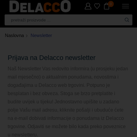
0
Naslovna
Newsletter
Prijava na Delacco newsletter
Naš Newsletter Vas redovito informira (u prosjeku jedan
mail mjesečno) o aktualnim ponudama, novostima i
događajima u Delacco web trgovini. Potpuno je
besplatan i bez obveza. Stoga se brzo pretplatite i
budite uvijek u tijeku! Jednostavno upišite u zadano
polje Vašu mail adresu, kliknite pošalji i ubuduće ćete
na e-mail dobivati informacije o ponudama iz Delacco
trgovine. Odjaviti se možete bilo kada preko poveznice
u newsletteru.