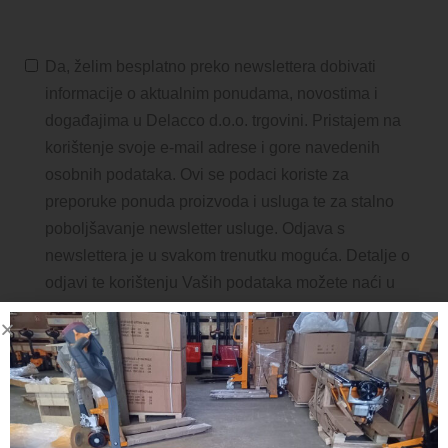
Da, želim besplatno preko newslettera dobivati
informacije o aktualnim ponudama, novostima i
događajima u Delacco d.o.o. trgovini. Pristajem na
korištenje svoje e-mail adrese i gore navedenih
osobnih podataka. Ovi se podaci koriste za
preporuke ponuda proizvoda i usluga te za stalno
poboljšavanje newsletter usluge. Odjava s
newslettera je u svakom trenutku moguća. Detalje o
odjavi te korištenju Vaših podataka možete naći u
zaštiti podataka i ispod svakog newsletter e-maila.
PRETPLATI SE