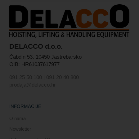
DELACCO d.o.o.
Čabdin 53,
10450 Jastrebarsko
OIB: HR61037617977
091 25 50 100 | 091 20 40 800 |
prodaja@delacco.hr
INFORMACIJE
O nama
Newsletter