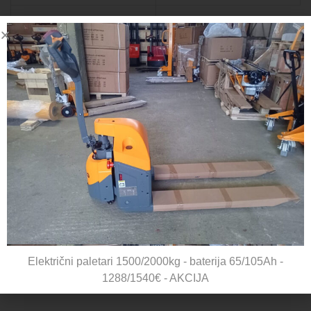
AKCIJA
Premium viljuškar s
vagom i pisačem 2000kg
Šifra:
HP-ESRP20
1.940,00
€
1.650,00
€
VPC
Električni paletari 1500/2000kg - baterija 65/105Ah -
1288/1540€ - AKCIJA