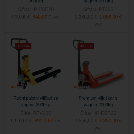
2000kg
vagom 2000kg
Šifra:
HP-ESE20
Šifra:
HPT20S
990,00
€
840,00
€
1.280,00
€
1.088,00
€
VPC
VPC
AKCIJA
AKCIJA
Ručni paletni viličari sa
Premium viljuškar s
vagom 2000kg
vagom 2000kg
Šifra:
RPV20S
Šifra:
HP-ESR20
1.110,00
€
890,00
€
1.550,00
€
1.320,00
€
VPC
VPC