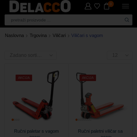
0
Naslovna
Trgovina
Viličari
Viličari s vagom
AKCIJA
AKCIJA
Ručni paletar s vagom
Ručni paletni viličar sa