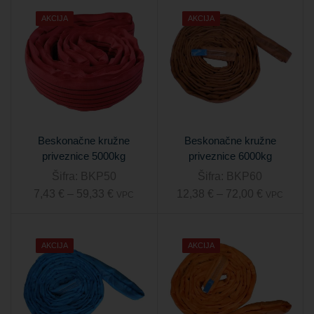
AKCIJA
AKCIJA
Beskonačne kružne
Beskonačne kružne
priveznice 5000kg
priveznice 6000kg
Šifra:
BKP50
Šifra:
BKP60
7,43
€
–
59,33
€
12,38
€
–
72,00
€
VPC
VPC
AKCIJA
AKCIJA