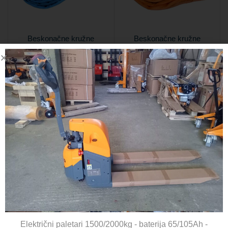
Beskonačne kružne
Beskonačne kružne
priveznice 8000kg
priveznice 10000kg
Šifra:
BKP80
Šifra:
BKP100
16,58
€
–
81,38
€
30,00
€
–
155,25
€
VPC
VPC
AKCIJA
AKCIJA
Beskonačne kružne
Beskonačne kružne
priveznice 15 tona
priveznice 20 tona
Električni paletari 1500/2000kg - baterija 65/105Ah -