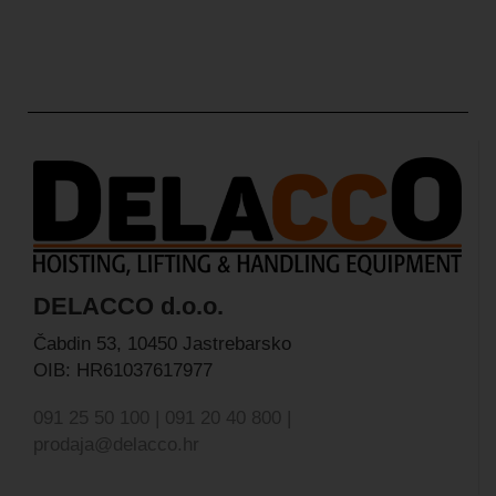
DELACCO d.o.o.
Čabdin 53,
10450 Jastrebarsko
OIB: HR61037617977
091 25 50 100 | 091 20 40 800 |
prodaja@delacco.hr