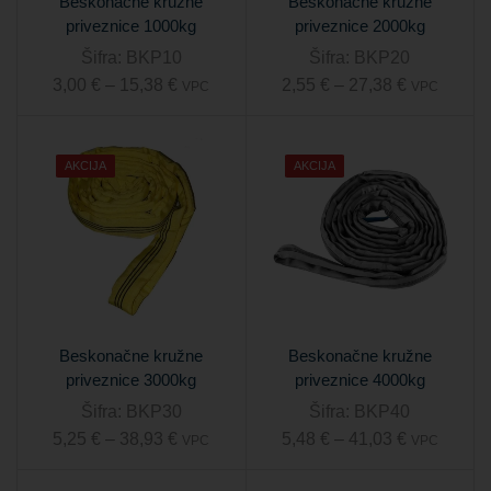
Beskonačne kružne
Beskonačne kružne
priveznice 1000kg
priveznice 2000kg
Šifra:
BKP10
Šifra:
BKP20
3,00
€
–
15,38
€
2,55
€
–
27,38
€
VPC
VPC
AKCIJA
AKCIJA
Beskonačne kružne
Beskonačne kružne
priveznice 3000kg
priveznice 4000kg
Šifra:
BKP30
Šifra:
BKP40
5,25
€
–
38,93
€
5,48
€
–
41,03
€
VPC
VPC