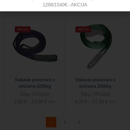
Šifra:
BKP150
Šifra:
BKP200
1288/1540€ - AKCIJA
73,13
€
–
171,30
€
80,40
€
–
330,00
€
VPC
VPC
AKCIJA
AKCIJA
Trakaste priveznice s
Trakaste priveznice s
omčama 1000kg
omčama 2000kg
Šifra:
TPO100
Šifra:
TPO200
3,00
€
–
13,80
€
4,35
€
–
27,30
€
VPC
VPC
1
2