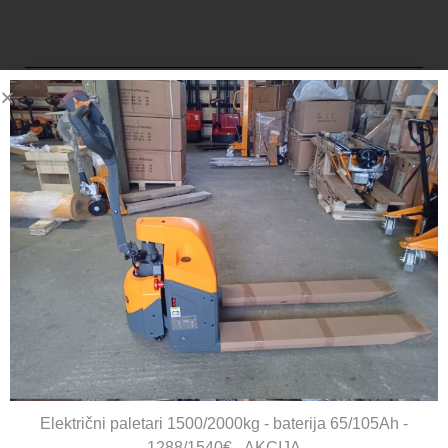
DELACCO d.o.o.
Čabdin 53,
10450 Jastrebarsko
OIB: HR61037617977
091 25 50 100 | 091 20 40 800 |
prodaja@delacco.hr
Električni paletari 1500/2000kg - baterija 65/105Ah -
INFORMACIJE
1288/1540€ - AKCIJA