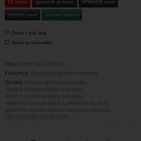
CE izjava
spremnik za lanac
GPMH250 nacrt
GPH500 nacrt
rezervni dijelovi
Dodaj u listu želja
Dodaj za usporedbu
Šifra:
GPMH250_GPH500
Kategorija:
Dizalice za posebne namjene
Oznaka:
dizalica otporna na koroziju
,
dizalica za farmaceutsku industriju
,
dizalica za prehrambenu industriju
,
električna lančana dizalica
,
električne dizalice
,
električne lančane dizalice
,
food grade dizalice
,
GIS GPR1000
,
GIS GPR500