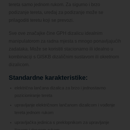
tereta samo jednom rukom. Za sigurno i brzo
podizanje tereta, uređaj za podizanje može se
prilagoditi teretu koji se prevozi.
Sve ove značajke čine GPH dizalicu idealnim
manipulatorom za radna mjesta s mnogo ponavljajućih
zadataka. Može se koristiti stacionarno ili idealno u
kombinaciji s GISKB dizaličnim sustavom ili okretnom
dizalicom.
Standardne karakteristike:
električna lančana dizalica za brzo i jednostavno
pozicioniranje tereta
upravljanje električnom lančanom dizalicom i vođenje
tereta jednom rukom
upravljačka jedinica s preklopnikom za upravljanje
lijevom i desnom rukom