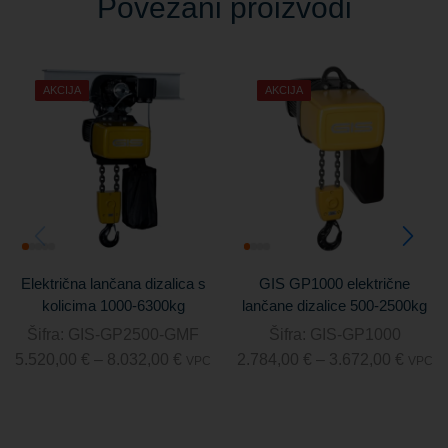
Povezani proizvodi
AKCIJA
AKCIJA
Električna lančana dizalica s
GIS GP1000 električne
kolicima 1000-6300kg
lančane dizalice 500-2500kg
Šifra:
GIS-GP2500-GMF
Šifra:
GIS-GP1000
5.520,00
€
–
8.032,00
€
2.784,00
€
–
3.672,00
€
VPC
VPC