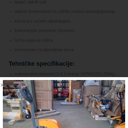
brojač radnih sati
nadzor temperature za zaštitu motora od pregrijavanja
kočnica s ručnim otpuštanjem
frekvencijski pretvarač (inverter)
ručna ovjesna kolica
mehanizam za labavljenje lanca
Tehničke specifikacije:
maksimalna nosivost (1 ili 2 lanca): GPMH250: 250kg,
GPH500: 500kg
standardni naponi: 3 × 400V/50Hz, 3 × 230V/50Hz
3-fazni motor: 1 ili 2 brzine dizanja
upravljanje: 42V niskonaponska kontrola
klasa zaštite: IP65