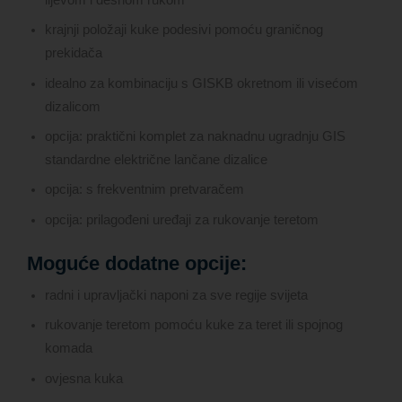
krajnji položaji kuke podesivi pomoću graničnog
prekidača
idealno za kombinaciju s GISKB okretnom ili visećom
dizalicom
opcija: praktični komplet za naknadnu ugradnju GIS
standardne električne lančane dizalice
opcija: s frekventnim pretvaračem
opcija: prilagođeni uređaji za rukovanje teretom
Moguće dodatne opcije:
radni i upravljački naponi za sve regije svijeta
rukovanje teretom pomoću kuke za teret ili spojnog
komada
ovjesna kuka