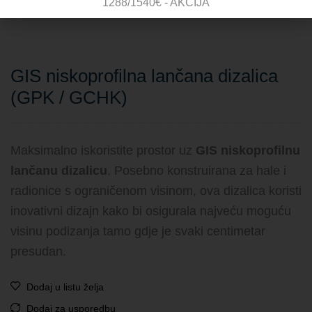
1288/1540€ - AKCIJA
Dodatne Informacije
GIS niskoprofilna lančana dizalica
(GPK / GCHK)
Maksimalno iskoristite prostor uz
GIS niskoprofilnu
lančanu dizalicu
. Posebno konstruirana za hale i
radionice s ograničenom visinom, ova dizalica koristi
inovativni dizajn kako bi osigurala najveću moguću
visinu podizanja tamo gdje je svaki centimetar
presudan.
Dodaj u listu želja
Dodaj za usporedbu