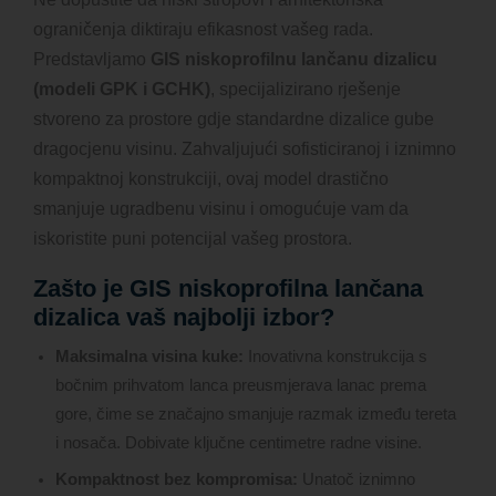
ograničenja diktiraju efikasnost vašeg rada.
Predstavljamo
GIS niskoprofilnu lančanu dizalicu
(modeli GPK i GCHK)
, specijalizirano rješenje
stvoreno za prostore gdje standardne dizalice gube
dragocjenu visinu. Zahvaljujući sofisticiranoj i iznimno
kompaktnoj konstrukciji, ovaj model drastično
smanjuje ugradbenu visinu i omogućuje vam da
iskoristite puni potencijal vašeg prostora.
Zašto je GIS niskoprofilna lančana
dizalica vaš najbolji izbor?
Maksimalna visina kuke:
Inovativna konstrukcija s
bočnim prihvatom lanca preusmjerava lanac prema
gore, čime se značajno smanjuje razmak između tereta
i nosača. Dobivate ključne centimetre radne visine.
Kompaktnost bez kompromisa:
Unatoč iznimno