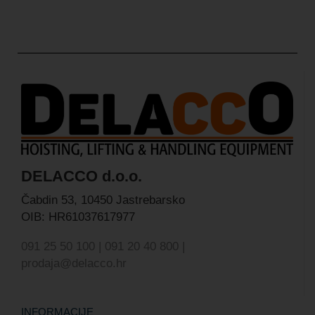
DELACCO d.o.o.
Čabdin 53,
10450 Jastrebarsko
OIB: HR61037617977
091 25 50 100 | 091 20 40 800 |
prodaja@delacco.hr
INFORMACIJE