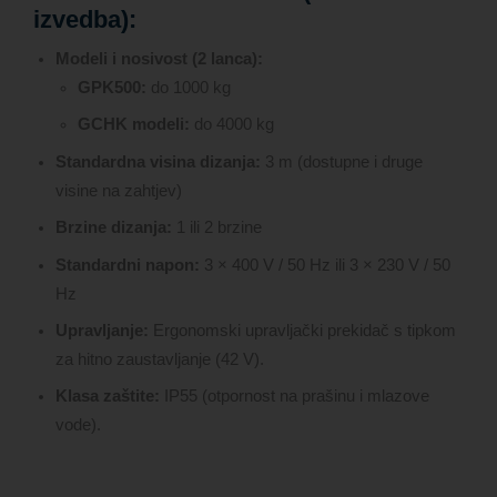
izvedba):
Modeli i nosivost (2 lanca):
GPK500:
do 1000 kg
GCHK modeli:
do 4000 kg
Standardna visina dizanja:
3 m (dostupne i druge
visine na zahtjev)
Brzine dizanja:
1 ili 2 brzine
Standardni napon:
3 × 400 V / 50 Hz ili 3 × 230 V / 50
Hz
Upravljanje:
Ergonomski upravljački prekidač s tipkom
za hitno zaustavljanje (42 V).
Klasa zaštite:
IP55 (otpornost na prašinu i mlazove
vode).