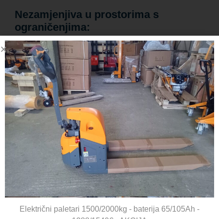
Nezamjenjiva u prostorima s
ograničenjima:
Niske proizvodne hale i tvornice
Servisne i mehaničarske radionice
Podrumski prostori, skladišta i garaže
Bilo koja lokacija gdje je standardna dizalica prevelika
Pretvorite ograničenje visine u prednost. Zatražite
ponudu za GIS niskoprofilna lančana dizalica i
optimizirajte svoj radni prostor već danas!
Dostava
Električni paletari 1500/2000kg - baterija 65/105Ah -