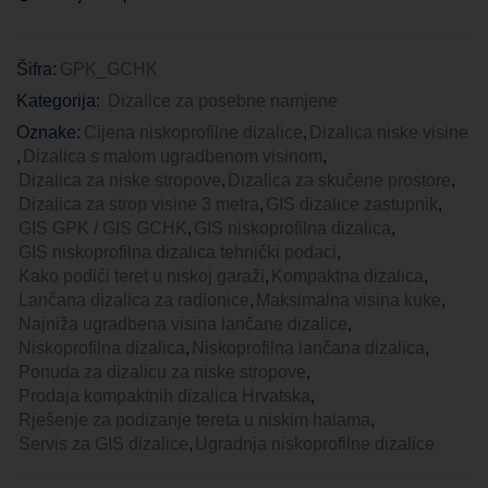
Šifra:
GPK_GCHK
Kategorija:
Dizalice za posebne namjene
Oznake:
Cijena niskoprofilne dizalice
,
Dizalica niske visine
,
Dizalica s malom ugradbenom visinom
,
Dizalica za niske stropove
,
Dizalica za skučene prostore
,
Dizalica za strop visine 3 metra
,
GIS dizalice zastupnik
,
GIS GPK / GIS GCHK
,
GIS niskoprofilna dizalica
,
GIS niskoprofilna dizalica tehnički podaci
,
Kako podići teret u niskoj garaži
,
Kompaktna dizalica
,
Lančana dizalica za radionice
,
Maksimalna visina kuke
,
Najniža ugradbena visina lančane dizalice
,
Niskoprofilna dizalica
,
Niskoprofilna lančana dizalica
,
Ponuda za dizalicu za niske stropove
,
Prodaja kompaktnih dizalica Hrvatska
,
Rješenje za podizanje tereta u niskim halama
,
Servis za GIS dizalice
,
Ugradnja niskoprofilne dizalice