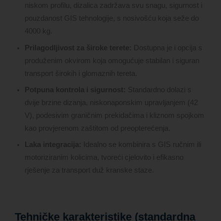
niskom profilu, dizalica zadržava svu snagu, sigurnost i
pouzdanost GIS tehnologije, s nosivošću koja seže do
4000 kg.
Prilagodljivost za široke terete:
Dostupna je i opcija s
produženim okvirom koja omogućuje stabilan i siguran
transport širokih i glomaznih tereta.
Potpuna kontrola i sigurnost:
Standardno dolazi s
dvije brzine dizanja, niskonaponskim upravljanjem (42
V), podesivim graničnim prekidačima i kliznom spojkom
kao provjerenom zaštitom od preopterećenja.
Laka integracija:
Idealno se kombinira s GIS ručnim ili
motoriziranim kolicima, tvoreći cjelovito i efikasno
rješenje za transport duž kranske staze.
Tehničke karakteristike (standardna