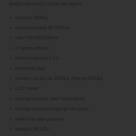
Ručni hidraulični viličar sa vagom
nosivost 2000kg
visina podizanja 85-200mm
vilice 50/160/1150mm
2 mjerne jedinice
točnost mjerenja 0,1%
preciznost 5kg
točnost cca 5kg do 1000kg, 20kg do 2000kg
LCD zaslon
funkcija tariranja, neto i bruto težine
funkcija zbrajanja (vaganje više puta)
veliki funkcijski gumbovi
baterija LR6 1,5V