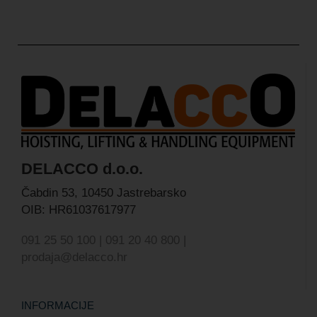
DELACCO d.o.o.
Čabdin 53,
10450 Jastrebarsko
OIB: HR61037617977
091 25 50 100 | 091 20 40 800 |
prodaja@delacco.hr
INFORMACIJE