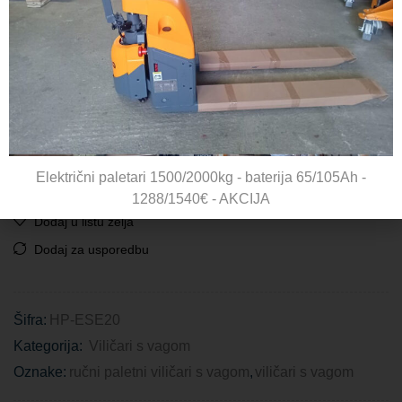
17 na zalihi (može se naručiti po isteku zaliha)
|
Rok
isporuke: 2-3 radna dana
Dodaj U Košaricu
Električni paletari 1500/2000kg - baterija 65/105Ah -
1288/1540€ - AKCIJA
Dodaj u listu želja
Dodaj za usporedbu
Šifra:
HP-ESE20
Kategorija:
Viličari s vagom
Oznake:
ručni paletni viličari s vagom
,
viličari s vagom