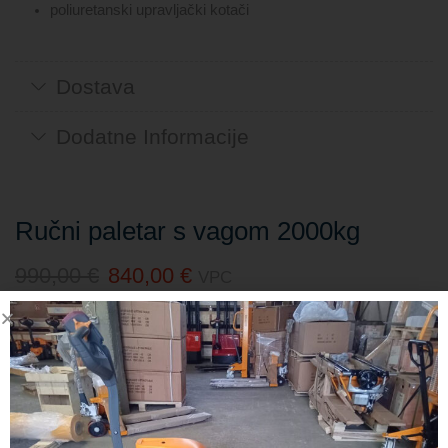
poliuretanski upravljački kotači
Dostava
Dodatne Informacije
Ručni paletar s vagom 2000kg
990,00
€
840,00
€
VPC
* specifikacije i cijene mogu se povremeno mijenjati,
stoga molimo provjeriti prije narudžbe
BROŠURA