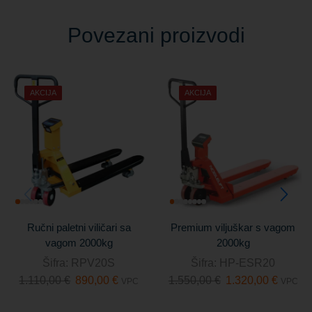
Povezani proizvodi
AKCIJA
AKCIJA
Ručni paletni viličari sa
Premium viljuškar s vagom
vagom 2000kg
2000kg
Šifra:
RPV20S
Šifra:
HP-ESR20
1.110,00
€
890,00
€
1.550,00
€
1.320,00
€
VPC
VPC